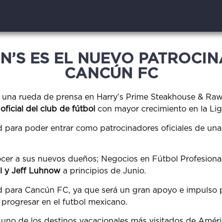
’S ES EL NUEVO PATROCIN
CANCÚN FC
izó una rueda de prensa en Harry’s Prime Steakhouse & R
oficial del club de fútbol
con mayor crecimiento en la Li
 para poder entrar como patrocinadores oficiales de una 
cer a sus nuevos dueños; Negocios en Fútbol Profesion
l y Jeff Luhnow
a principios de Junio.
d para Cancún FC, ya que será un gran apoyo e impulso 
 progresar en el futbol mexicano.
no de los destinos vacacionales más visitados de Améric