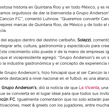
 exitosa historia en Quintana Roo y en todo México, y e
stamos orgullosos de dar la bienvenida a Grupo Anderson
l Cancún FC”, comentó Luhnow. “Queremos convertir Can
 mejores marcas de Quintana Roo, de México y de todo el
cia.
del equipo dentro del destino caribeño,
Solazzi
, coment
egrar arte, cultura, gastronomía y espectáculo para crea
”. Este crecimiento sólo puede ir de la mano de empresas i
 que el vicepresidente agregó: “Grupo Anderson’s es un s
o la industria gastronómica y el concepto de experiencia c
de Grupo Anderson’s, hizo hincapié que al ser Cancún la s
te destacará a nivel nacional en el futbol, es una alianza
,
Grupo Anderson’s
, dió la noticia de que
La Vicenta
, una
que se convierta en el lugar ideal para que todos sus inv
ancún FC
. Igualmente comentaron que no solo estarán pas
tivaciones, meet & greets con los jugadores, entre much