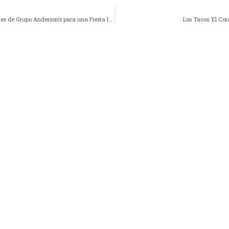
Celebra Tu Cumpleaños a lo Grande: Los Mejores Restaurantes de Grupo Anderson’s para una Fiesta Inolvidable
Los Tacos: El C